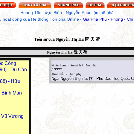
Hoàng Tộc Lược Biên
 - 
Nguyễn Phúc tộc thế phả
u hoạt động của Hệ thống Tôn phả Online
 - 
Gia Phả Phủ - Phòng - Chi
Tiểu sử của
Nguyễn Thị Hà 阮 氏 荷
Nguyễn Thị Hà 阮 氏 荷
ốc Công
Ngày tháng năm sinh / năm mất :
90) - Du Cần
/ ????
Thân mẫu / Thân phụ :
Ngài Nguyễn Biện 阮 忭 - Phụ Đạo Huệ Quốc Cô
88) - Hữu
 Bình Man
u Vũ Vương