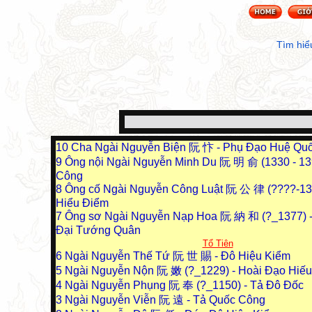
Tìm hiể
10
Cha Ngài Nguyễn Biện 阮 忭 - Phụ Đạo Huệ Qu
9
Ông nội Ngài Nguyễn Minh Du 阮 明 俞 (1330 - 13
Công
8
Ông cố Ngài Nguyễn Công Luật 阮 公 律 (????-13
Hiểu Điểm
7
Ông sơ Ngài Nguyễn Nạp Hoa 阮 納 和 (?_1377) -
Đại Tướng Quân
Tổ Tiên
6
Ngài Nguyễn Thế Tứ 阮 世 賜 - Đô Hiệu Kiểm
5
Ngài Nguyễn Nộn 阮 嫩 (?_1229) - Hoài Đạo Hiế
4
Ngài Nguyễn Phụng 阮 奉 (?_1150) - Tả Đô Đốc
3
Ngài Nguyễn Viễn 阮 遠 - Tả Quốc Công