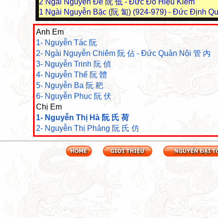
2
Ngài Nguyễn Đê 阮 低 - Đức Đô Hiệu Kiểm
1
Ngài Nguyễn Bặc (阮 匐) (924-979) - Đức Định Q
Anh Em
1- Nguyễn Tác 阮
2- Ngài Nguyễn Chiêm 阮 佔 - Đức Quản Nội 管 內
3- Nguyễn Trinh 阮 偵
4- Nguyễn Thể 阮 體
5- Nguyễn Ba 阮 耙
6- Nguyễn Phục 阮 伏
Chị Em
1- Nguyễn Thị Hà 阮 氏 荷
2- Nguyễn Thị Phảng 阮 氏 仿